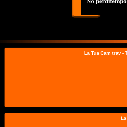
No perditempo,
La Tua Cam trav - T
La